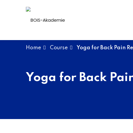
Skip
to
content
Home
Course
Yoga for Back Pain Re
Yoga for Back Pain