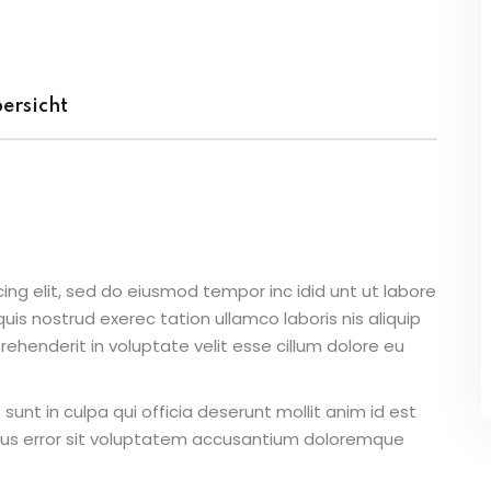
ersicht
ing elit, sed do eiusmod tempor inc idid unt ut labore
is nostrud exerec tation ullamco laboris nis aliquip
ehenderit in voluptate velit esse cillum dolore eu
unt in culpa qui officia deserunt mollit anim id est
atus error sit voluptatem accusantium doloremque