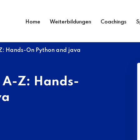
Home
Weiterbildungen
Coachings
S
Z: Hands-On Python and java
 A-Z: Hands-
va