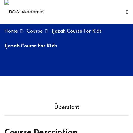
Skip
to
content
Home
Course
Ijazah Course For Kids
n
Ijazah Course For Kids
r
Übersicht
Course Description